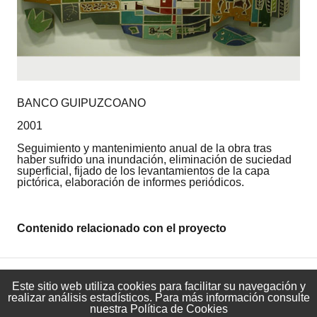
BANCO GUIPUZCOANO
2001
Seguimiento y mantenimiento anual de la obra tras
haber sufrido una inundación, eliminación de suciedad
superficial, fijado de los levantamientos de la capa
pictórica, elaboración de informes periódicos.
Contenido relacionado con el proyecto
Este sitio web utiliza cookies para facilitar su navegación y
realizar análisis estadísticos. Para más información consulte
info@albayalde.org
– Tlfn:
656 781 472
nuestra
Política de Cookies