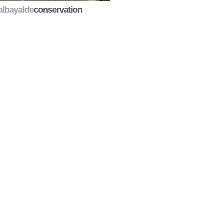
albayalde
conservation