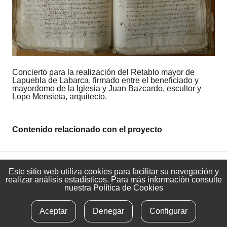
Concierto para la realización del Retablo mayor de
Lapuebla de Labarca, firmado entre el beneficiado y
mayordomo de la Iglesia y Juan Bazcardo, escultor y
Lope Mensieta, arquitecto.
Contenido relacionado con el proyecto
Este sitio web utiliza cookies para facilitar su navegación y
realizar análisis estadísticos. Para más información consulte
info@albayalde.org
– Tlfn:
656 781 472
nuestra
Política de Cookies
RSS
Contacto
Aceptar
Denegar
Configurar
Noticias