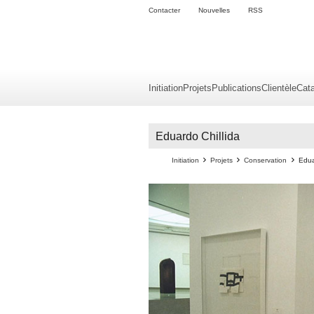
Contacter
Nouvelles
RSS
Initiation
Projets
Publications
Clientèle
Cat
Eduardo Chillida
Initiation
Projets
Conservation
Edua