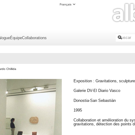
Français
alogue
Équipe
Collaborations
rdo Chillida
Exposition : Gravitations, sculptur
Galerie DV-El Diario Vasco
Donostia-San Sebastián
1995
Collaboration et amélioration du sy
gravitations, détection des points de