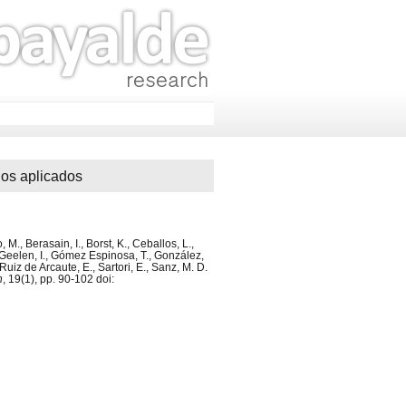
dos aplicados
M., Berasain, I., Borst, K., Ceballos, L.,
, Geelen, I., Gómez Espinosa, T., González,
Ruiz de Arcaute, E., Sartori, E., Sanz, M. D.
n
, 19(1), pp. 90-102 doi: