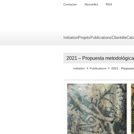
Contacter
Nouvelles
RSS
Initiation
Projets
Publications
Clientèle
Cat
2021 – Propuesta metodológica p
Initiation
Publications
2021 - Propuest