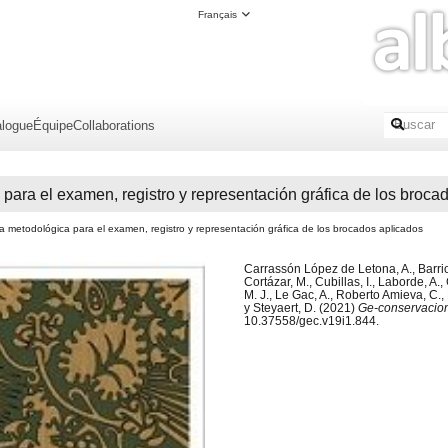
Français
alogue
Équipe
Collaborations
ara el examen, registro y representación gráfica de los broca
a metodológica para el examen, registro y representación gráfica de los brocados aplicados
Carrassón López de Letona, A., Barrio, 
Cortázar, M., Cubillas, I., Laborde, A.
M. J., Le Gac, A., Roberto Amieva, C., 
y Steyaert, D. (2021)
Ge-conservacio
10.37558/gec.v19i1.844.