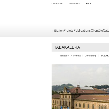
Contacter
Nouvelles
RSS
Initiation
Projets
Publications
Clientèle
Cat
TABAKALERA
Initiation
Projets
Consulting
TABAK