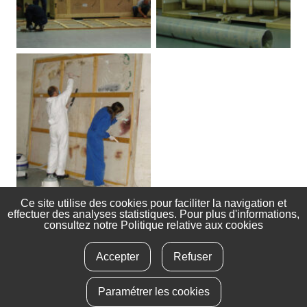
Ce site utilise des cookies pour faciliter la navigation et
effectuer des analyses statistiques. Pour plus d'informations,
consultez notre
Politique relative aux cookies
Accepter
Refuser
info@albayalde.org
– Tlfn:
656 781 472
Politique de confidentialité
Paramétrer les cookies
Contacter