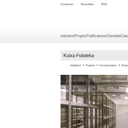
Contacter
Nouvelles
RSS
Initiation
Projets
Publications
Clientèle
Cat
Kutxa Fototeka
Initiation
Projets
Conservation
Kutx