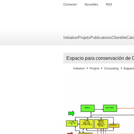
Contacter
Nouvelles
RSS
Initiation
Projets
Publications
Clientèle
Cat
Espacio para conservación de O
Initiation
Projets
Consulting
Espaci