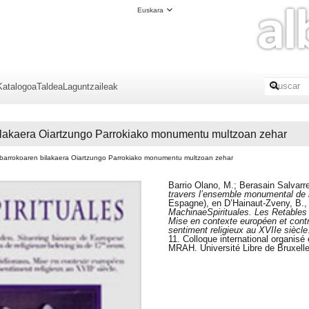
Euskara
Katalogoa
Taldea
Laguntzaileak
bilakaera Oiartzungo Parrokiako monumentu multzoan zehar
 barrokoaren bilakaera Oiartzungo Parrokiako monumentu multzoan zehar
Barrio Olano, M.; Berasain Salvarred
travers l’ensemble monumental de 
Espagne), en D’Hainaut-Zveny, B., 
MachinaeSpirituales. Les Retable
Mise en contexte européen et contri
sentiment religieux au XVIIe siècle
11. Colloque international organisé 
MRAH. Université Libre de Bruxelle