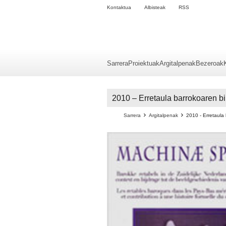
Kontaktua
Albisteak
RSS
Sarrera
Proiektuak
Argitalpenak
Bezeroak
2010 – Erretaula barrokoaren 
Sarrera
Argitalpenak
2010 - Erretaula