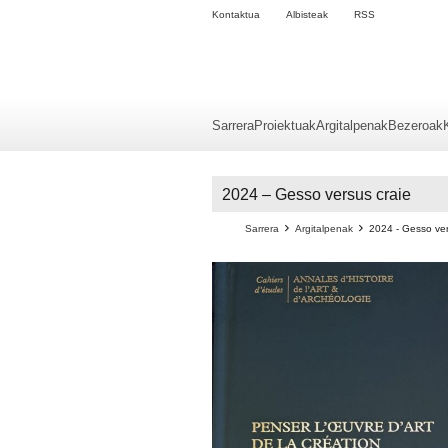
Kontaktua
Albisteak
RSS
Sarrera
Proiektuak
Argitalpenak
Bezeroak
2024 – Gesso versus craie
Sarrera
Argitalpenak
2024 - Gesso ver