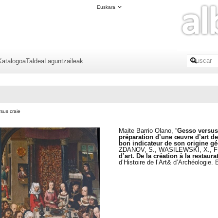
Euskara
Katalogoa
Taldea
Laguntzaileak
sus craie
Maite Barrio Olano, “
Gesso versus 
préparation d’une œuvre d’art des
bon indicateur de son origine g
ZDANOV, S., WASILEWSKI, X., F
d’art. De la création à la restaura
d’Histoire de l’Art& d’Archéologie.