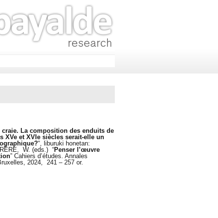
craie. La composition des enduits de
 XVe et XVIe siècles serait-elle un
éographique?
“, liburuki honetan:
RÈRE, W. (eds.) “
Penser l’œuvre
tion
” Cahiers d’études. Annales
 Bruxelles, 2024, 241 – 257 or.