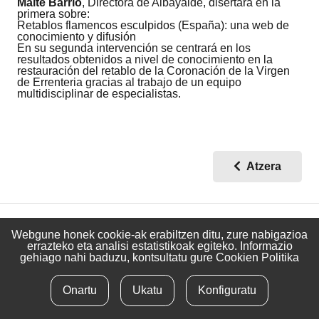
Maite Barrio
, Directora de Albayalde, disertará en la
primera sobre:
Retablos flamencos esculpidos (España): una web de
conocimiento y difusión
En su segunda intervención se centrará en los
resultados obtenidos a nivel de conocimiento en la
restauración del retablo de la Coronación de la Virgen
de Errenteria gracias al trabajo de un equipo
multidisciplinar de especialistas.
Atzera
Webgune honek cookie-ak erabiltzen ditu, zure nabigazioa
info@albayalde.org
– Tlfn:
656 781 472
errazteko eta analisi estatistikoak egiteko. Informazio
gehiago nahi baduzu, kontsultatu gure
Cookien Politika
Lege oharra
Pribatutasun politika
Onartu
Ukatu
Konfiguratu
Kontaktua