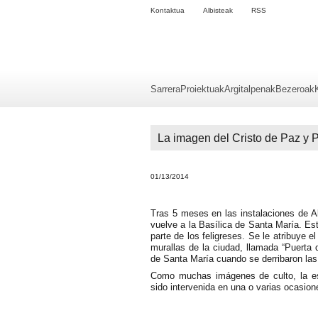
Kontaktua
Albisteak
RSS
Sarrera
Proiektuak
Argitalpenak
Bezeroak
La imagen del Cristo de Paz y 
01/13/2014
Tras 5 meses en las instalaciones de A
vuelve a la Basílica de Santa María. Es
parte de los feligreses. Se le atribuye e
murallas de la ciudad, llamada “Puerta d
de Santa María cuando se derribaron las
Como muchas imágenes de culto, la esc
sido intervenida en una o varias ocasion