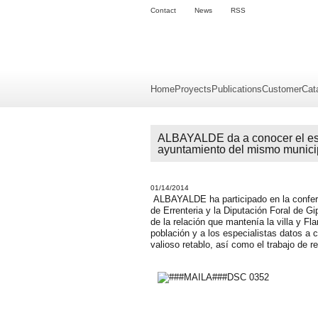
Contact
News
RSS
Home
Proyects
Publications
Customer
Cat
ALBAYALDE da a conocer el estu
ayuntamiento del mismo munici
01/14/2014
ALBAYALDE ha participado en la confere
de Errenteria y la Diputación Foral de Gi
de la relación que mantenía la villa y Fl
población y a los especialistas datos a c
valioso retablo, así como el trabajo de